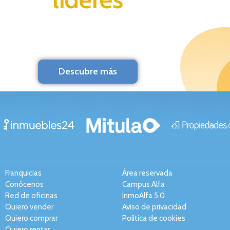
Descubre más
Franquicias
Área reservada
Conócenos
Campus Alfa
Red de oficinas
InmoAlfa 5.0
Quiero vender
Aviso de privacidad
Quiero comprar
Política de cookies
Quiero rentar