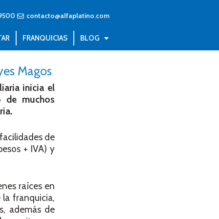
9500
contacto@alfaplatino.com
TAR
FRANQUICIAS
BLOG
eyes Magos
aria inicia el
ño de muchos
ia.
facilidades de
esos + IVA) y
enes raíces en
la franquicia,
os, además de