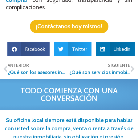
complicaciones.
¡
Contáctanos
hoy mismo!
Facebook
Twitter
LinkedIn
ANTERIOR
SIGUIENTE
¿Qué son los asesores inmobiliarios y cómo te pueden ayudar?
¿Qué son servicios inmobiliarios?
TODO COMIENZA CON UNA
CONVERSACIÓN
Su oficina local siempre está disponible para hablar
con usted sobre la compra, venta o renta a través de
nuestra inmobiliaria, sin obligación ni presión.