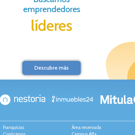
emprendedores
líderes
Descubre más
Franquicias
Área reservada
Conócenos
Campus Alfa