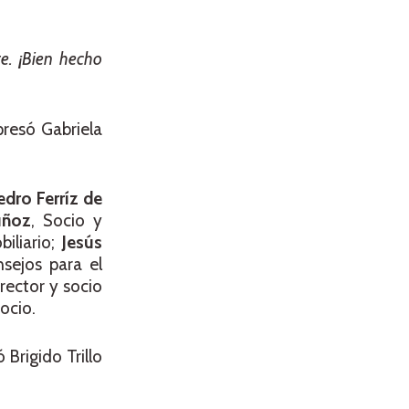
e. ¡Bien hecho
presó Gabriela
edro Ferríz de
uñoz
, Socio y
iliario;
Jesús
sejos para el
irector y socio
ocio.
 Brigido Trillo